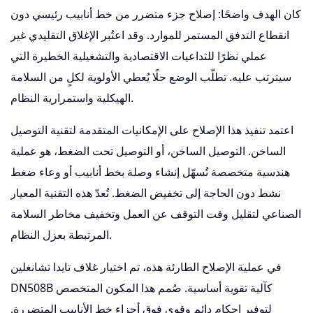
كان الهدف واضحًا: إصلاح جزء متضرر من خط أنابيب رئيسي دون
انقطاع التدفق المستمر للموارد. وقد اعتُبر الإغلاق التقليدي غير
عملي نظرًا للتداعيات الاقتصادية والتشغيلية الخطيرة التي
سيترتب عليه. تطلّب الوضع حلًا يُعطي الأولوية لكلٍ من السلامة
الهيكلية واستمرارية النظام.
اعتمد تنفيذ هذا الإصلاح على الإمكانيات المتقدمة لتقنية التوصيل
الساخن. التوصيل الساخن، أو التوصيل تحت الضغط، هو عملية
هندسية متخصصة تُسهّل إنشاء وصلة بخط أنابيب أو وعاء ضغط
نشط دون الحاجة إلى تخفيض الضغط. تُعدّ هذه التقنية المعيار
الصناعي لتقليل وقت التوقف عن العمل وتخفيف مخاطر السلامة
المرتبطة بعزل النظام.
في عملية الإصلاح الطارئة هذه، تم اختيار غلاف تايدا تشانغلين
DN508B كآلية تقوية أساسية. صُمم هذا المكون المتخصص
لتوفير إحكام دائم وقوي فوق أجزاء خط الأنابيب المتضررة.