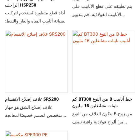
الزاحف HSP250
يتم تطبيقه على قطع الأنابيب على
أداة قطع متطورة تُستخدم لتركيب
الأنابيب الفولاذية، قم بتدوير
وصيانة أنابيب المياه والغاز والنفط؛
المقبض إلى القطر المناسب، وافتح
وهي مناسبة لقطع أنابيب الحديد
آلة قطع الأنابيب من خطاف
الزهر الرمادي والحديد المطاوع
التحميل والتفريغ السفلي، ثم قم
والفولاذ. تتميز بحجمها الصغير
بتركيبها عموديًا على الأنبوب.
ووزنها الخفيف وسهولة استخدامها،
كما يمكن شطب حوافها أثناء قطع
الأنابيب.
كم BT300 من النوع B خط أنابيب
غلاف إصلاح الانقسام SRS200
تايتات تشانغلين 16 مليون
غلاف إصلاح الشق هو جهاز
يتكون الغلاف من النوع B من زوج
متخصص مُصمم خصيصًا لمعالجة
من ألواح فولاذية واقية نصف
تسربات الأنابيب عالية الضغط.
دائرية تغطي عيوب خط الأنابيب،
ضغط العمل القياسي هو 64 بار،
وملحومة معًا بلحامات طرفية
ويمكن زيادته إلى 100 أو 140 بار