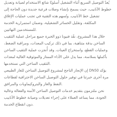
يُعدّ التوصيل السريع أثناء التشغيل أسلوبًا شائع الاستخدام لصيانة وتعديل
خطوط الأنابيب، حيث يسمح بإنشاء وصلات فرعية جديدة دون الحاجة إلى
تشغيل خط الأنابيب. وتُسهم هذه التقنية في تجنب عمليات الإغلاق
المكلفة، وتقليل الخسائر التشغيلية، وضمان استمرارية الخدمة
للمستخدمين النهائيين.
خلال هذا المشروع، نفّذ فنيونا ذوو الخبرة جميع مراحل عملية التثقيب
الساخن بدقة متناهية، بما في ذلك تركيب المعدات، ومراقبة الضغط،
وعمليات القطع، واستخراج العينات. وقد أُنجزت عملية التثقيب الساخن
بأكملها بسلاسة، مما يدل على الأداء الممتاز والموثوقية العالية لمعدات
التثقيب الساخن التي نستخدمها.
إن الإنجاز الناجح لمشروع التوصيل الساخن للغاز الطبيعي DN50 يؤكد
مرة أخرى خبرتنا في توفير حلول التوصيل الساخن الاحترافية لقطاعات
النفط والغاز والبتروكيماويات والمرافق.
نحن ملتزمون بتقديم خدمات التوصيل الساخن الآمنة والفعالة وعالية
الجودة، مما يساعد العملاء على إجراء تعديلات وصيانة خطوط الأنابيب
دون انقطاع الخدمة.