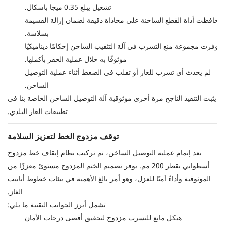
تشغيل يبلغ 0.35 ميجا باسكال.
حافظت أداة القطع الساخنة على محاذاة دقيقة لضمان إزالة القسيمة
بسلاسة.
وفرت مجموعة منع التسرب في آلة التثقيب الساخن إحكامًا ديناميكيًا
موثوقًا به خلال عملية الحفر بأكملها.
لم يحدث أي تسرب للغاز أو تقلب في الضغط أثناء عملية التوصيل
الساخن.
يثبت التنفيذ الناجح مرة أخرى موثوقية آلة التوصيل الساخن الخاصة بنا في
تطبيقات الغاز البلدي.
توقف مزدوج الخط لتعزيز السلامة
بعد إتمام عملية التوصيل الساخن، تم تركيب نظام إيقاف خط مزدوج
أسطواني بقطر 200 مم. يوفر تصميم الختم المزدوج مستوىً معززًا من
الموثوقية وأداءً آمنًا للعزل، وهو أمر بالغ الأهمية في بيئات خطوط أنابيب
الغاز.
تشمل أبرز الجوانب التقنية ما يلي:
هيكل مانع للتسرب مزدوج لتحقيق أقصى درجات الأمان